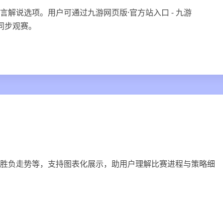
解说选项。用户可通过九游网页版·官方站入口 - 九游
屏同步观赛。
胜负走势等，支持图表化展示，助用户理解比赛进程与策略细