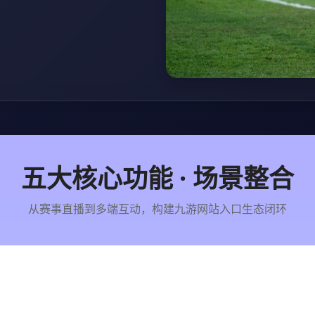
五大核心功能 · 场景整合
从赛事直播到多端互动，构建九游网站入口生态闭环