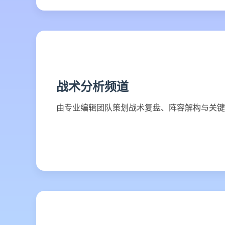
战术分析频道
由专业编辑团队策划战术复盘、阵容解构与关键