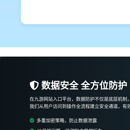
数据安全 全方位防护
在九游网站入口平台，数据防护不仅是底层机制
我们从用户访问到操作全流程建立安全通道，有
多重加密策略，防止数据泄露